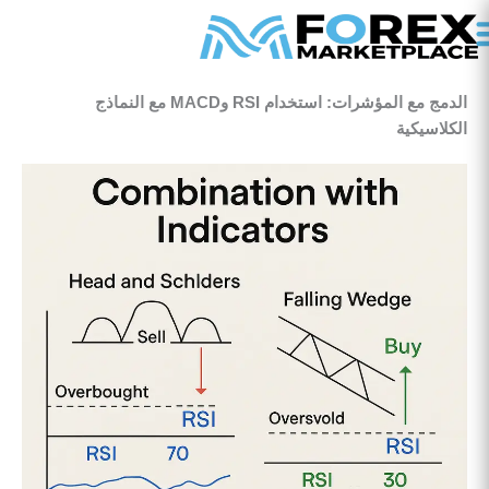
خطي
لى
لمحتوى
معنا
ة / الأخبار
الدمج مع المؤشرات: استخدام RSI وMACD مع النماذج
الكلاسيكية