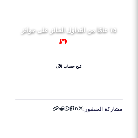
١٥ عامًا من التداول الحائز على جوائز
١٥ سنة
افتح حساب الآن
احصل على 50% بونص الآن!
مشاركة المنشور: