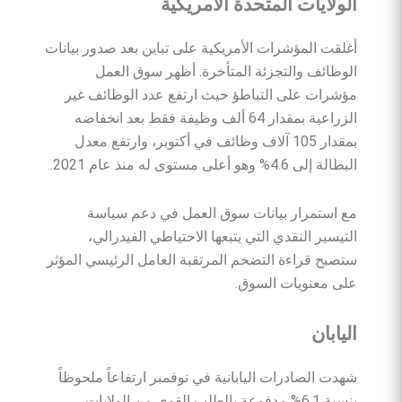
الولايات
المتحدة
الأمريكية
أغلقت المؤشرات الأمريكية على تباين بعد صدور بيانات
الوظائف والتجزئة المتأخرة. أظهر سوق العمل
مؤشرات على التباطؤ حيث ارتفع عدد الوظائف غير
الزراعية بمقدار 64 ألف وظيفة فقط بعد انخفاضه
بمقدار 105 آلاف وظائف في أكتوبر، وارتفع معدل
البطالة إلى 4.6% وهو أعلى مستوى له منذ عام 2021.
مع استمرار بيانات سوق العمل في دعم سياسة
التيسير النقدي التي يتبعها الاحتياطي الفيدرالي،
ستصبح قراءة التضخم المرتقبة العامل الرئيسي المؤثر
على معنويات السوق.
اليابان
شهدت الصادرات اليابانية في نوفمبر ارتفاعاً ملحوظاً
بنسبة 6.1% مدفوعة بالطلب القوي من الولايات