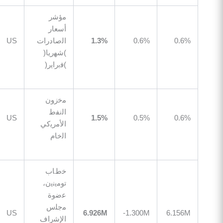
ﻣؤﺷر
أﺳﻌﺎر
0.
0.6%
1.3%
اﻟﺻﺎدرات
US
12:30
)ﺷﮭرﯾﺎ(
)ﻓﺑراﯾر(
ﻣﺧزون
اﻟﻧﻔط
12:30
US
1.5%
0.5%
0.
اﻷﻣرﯾﻛﻲ
اﻟﺧﺎم
ﺧطﺎب
ﺗوﻣﯾﻧﯾن،
ﻋﺿوة
ﻣﺟﻠس
14:30
US
6.926M
1.300M-
6.15
اﻹﺷراف