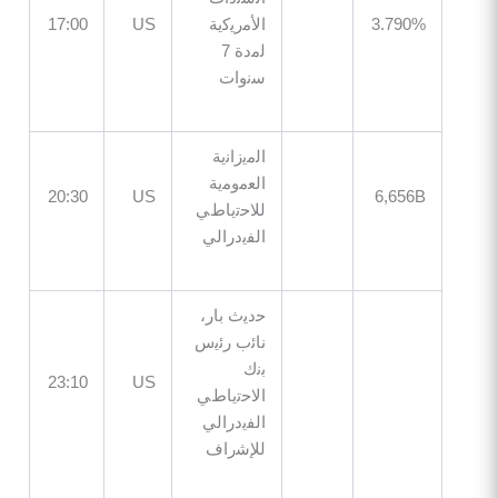
3.79
اﻷﻣرﯾﻛﯾﺔ
US
17:00
ﻟﻣدة 7
ﺳﻧوات
اﻟﻣﯾزاﻧﯾﺔ
اﻟﻌﻣوﻣﯾﺔ
20:30
US
6,65
ﻟﻼﺣﺗﯾﺎطﻲ
اﻟﻔﯾدراﻟﻲ
ﺣدﯾث ﺑﺎر،
ﻧﺎﺋب رﺋﯾس
ﺑﻧك
23:10
US
اﻻﺣﺗﯾﺎطﻲ
اﻟﻔﯾدراﻟﻲ
ﻟﻺﺷراف