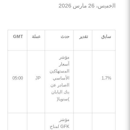
2 ﻣﺎرس 2026
ﺑق
ﺗﻘدﯾر
ﺣدث
ﻋﻣﻠﺔ
GMT
ﻣؤﺷر
أﺳﻌﺎر
اﻟﻣﺳﺗﮭﻠﻛﯾن
1.
اﻷﺳﺎﺳﻲ
JP
05:00
اﻟﺻﺎدر ﻋن
ﺑﻧك اﻟﯾﺎﺑﺎن
)ﺳﻧوﯾﺎ(
ﻣؤﺷر
GFK ﻟﻣﻧﺎخ