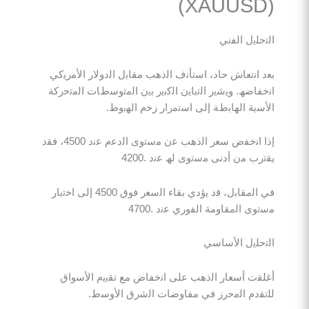
ﯾل اﻟﻔﻧﻲ
ﻧﺗﻌﺎش ﺣﺎد، اﺳﺗﺄﻧف اﻟذھب ﻣﻘﺎﺑل اﻟدوﻻر اﻷﻣرﯾﻛﻲ
ﺿﮫ. وﯾﺷﯾر اﻟﺗﺑﺎﯾن اﻟﻛﺑﯾر ﺑﯾن اﻟﻣﺗوﺳطﺎت اﻟﻣﺗﺣرﻛﺔ
 اﻟﮭﺎﺑطﺔ إﻟﻰ اﺳﺗﻣرار زﺧم اﻟﮭﺑوط.
إذا اﻧﺧﻔض ﺳﻌر اﻟذھب ﻋن ﻣﺳﺗوى اﻟدﻋم ﻋﻧد 4500، ﻓﻘد
 ﻣن أدﻧﻰ ﻣﺳﺗوى ﻟﮫ ﻋﻧد .4200
ﻓﻲ اﻟﻣﻘﺎﺑل، ﻗد ﯾؤدي ﺑﻘﺎء اﻟﺳﻌر ﻓوق 4500 إﻟﻰ اﺧﺗﺑﺎر
اﻟﻣﻘﺎوﻣﺔ اﻟﻔوري ﻋﻧد .4700
ﻠﯾل اﻷﺳﺎﺳﻲ
 أﺳﻌﺎر اﻟذھب ﻋﻠﻰ اﻧﺧﻔﺎض ﻣﻊ ﺗﻘﯾﯾم اﻷﺳواق
م اﻟﻣﺣرز ﻓﻲ ﻣﻔﺎوﺿﺎت اﻟﺷرق اﻷوﺳط.