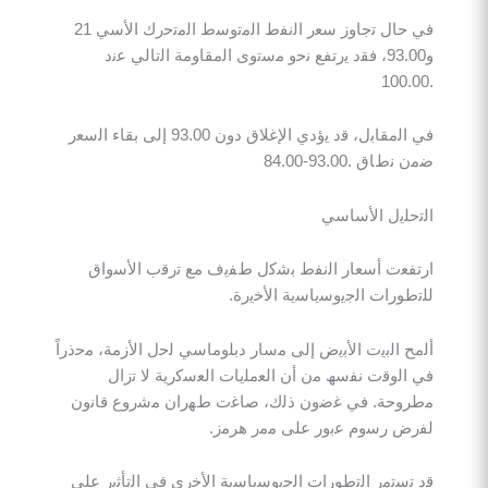
ﻓﻲ ﺣﺎل ﺗﺟﺎوز ﺳﻌر اﻟﻧﻔط اﻟﻣﺗوﺳط اﻟﻣﺗﺣرك اﻷﺳﻲ 21
و93.00، ﻓﻘد ﯾرﺗﻔﻊ ﻧﺣو ﻣﺳﺗوى اﻟﻣﻘﺎوﻣﺔ اﻟﺗﺎﻟﻲ ﻋﻧد
ﻓﻲ اﻟﻣﻘﺎﺑل، ﻗد ﯾؤدي اﻹﻏﻼق دون 93.00 إﻟﻰ ﺑﻘﺎء اﻟﺳﻌر
 .93.00-84.00
ﻠﯾل اﻷﺳﺎﺳﻲ
ﻌت أﺳﻌﺎر اﻟﻧﻔط ﺑﺷﻛل طﻔﯾف ﻣﻊ ﺗرﻗب اﻷﺳواق
رات اﻟﺟﯾوﺳﯾﺎﺳﯾﺔ اﻷﺧﯾرة.
اﻟﺑﯾت اﻷﺑﯾض إﻟﻰ ﻣﺳﺎر دﺑﻠوﻣﺎﺳﻲ ﻟﺣل اﻷزﻣﺔ، ﻣﺣذراً
وﻗت ﻧﻔﺳﮫ ﻣن أن اﻟﻌﻣﻠﯾﺎت اﻟﻌﺳﻛرﯾﺔ ﻻ ﺗزال
ﺣﺔ. ﻓﻲ ﻏﺿون ذﻟك، ﺻﺎﻏت طﮭران ﻣﺷروع ﻗﺎﻧون
 رﺳوم ﻋﺑور ﻋﻠﻰ ﻣﻣر ھرﻣز.
ﺗﻣر اﻟﺗطورات اﻟﺟﯾوﺳﯾﺎﺳﯾﺔ اﻷﺧرى ﻓﻲ اﻟﺗﺄﺛﯾر ﻋﻠﻰ