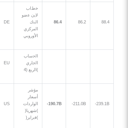
ﺧطﺎب
ﻻﯾن ﻋﺿو
88
86.2
86.4
اﻟﺑﻧك
DE
09:00
اﻟﻣرﻛزي
اﻷوروﺑﻲ
اﻟﺣﺳﺎب
اﻟﺟﺎري
EU
09:15
)اﻟرﺑﻊ (4
ﻣؤﺷر
أﺳﻌﺎر
239.
211.0B-
190.7B-
اﻟواردات
US
12:30
)ﺷﮭرﯾﺎ(
)ﻓﺑراﯾر(