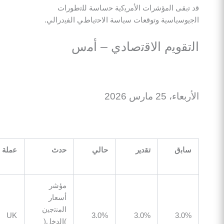
ﻘﻰ اﻟﻣؤﺷرات اﻷﻣرﯾﻛﯾﺔ ﺣﺳﺎﺳﺔ ﻟﻠﺗطورات
ﺳﯾﺎﺳﯾﺔ وﺗوﻗﻌﺎت ﺳﯾﺎﺳﺔ اﻻﺣﺗﯾﺎطﻲ اﻟﻔﯾدراﻟﻲ.
ﻘوﯾم اﻻﻗﺗﺻﺎدي – أﻣس
2 ﻣﺎرس 2026
ﺑق
ﺗﻘدﯾر
ﺣﺎﻟﻲ
ﺣدث
ﻋﻣﻠﺔ
GMT
ﻣؤﺷر
أﺳﻌﺎر
اﻟﻣﻧﺗﺟﯾن
07:00
UK
3.0%
3.0%
3.
)اﻟدﺧل(