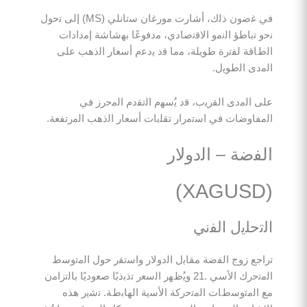
ﻓﻲ ﻏﺿون ذﻟك، أﺷﺎرت ﻣورﻏﺎن ﺳﺗﺎﻧﻠﻲ (MS) إﻟﻰ ﺗﺣول
ﺑﺎطؤ اﻟﻧﻣو اﻻﻗﺗﺻﺎدي، ﻣدﻓوﻋًﺎ ﺑﮭﺷﺎﺷﺔ إﻣدادات
ﺔ ﻟﻔﺗرة طوﯾﻠﺔ، ﻣﻣﺎ ﻗد ﯾدﻋم أﺳﻌﺎر اﻟذھب ﻋﻠﻰ
 اﻟطوﯾل.
ﻟﻣدى اﻟﻘرﯾب، ﻗد ﯾُﺳﮭم اﻟﺗﻘدم اﻟﻣﺣرز ﻓﻲ
وﺿﺎت ﻓﻲ اﺳﺗﻣرار ﺗﻘﻠﺑﺎت أﺳﻌﺎر اﻟذھب اﻟﻣرﺗﻔﻌﺔ.
ﺿﺔ – اﻟدوﻻر
ﻠﯾل اﻟﻔﻧﻲ
 زوج اﻟﻔﺿﺔ ﻣﻘﺎﺑل اﻟدوﻻر واﺳﺗﻘر ﺣول اﻟﻣﺗوﺳط
اﻟﻣﺗﺣرك اﻷﺳﻲ .21 وﯾُظﮭر اﻟﺳﻌر ﺗذﺑذﺑًﺎ ﺻﻌودﯾًﺎ ﺑﺎﻟﺗزاﻣن
ﻣﺗوﺳطﺎت اﻟﻣﺗﺣرﻛﺔ اﻷﺳﯾﺔ اﻟﮭﺎﺑطﺔ. ﺗﺷﯾر ھذه