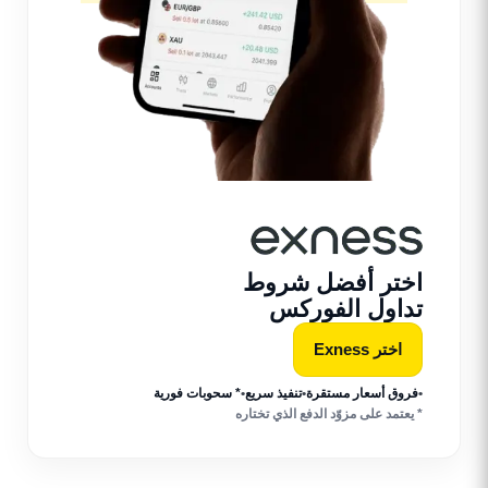
تر أفضل شروط
اول الفوركس
ختر Exness
ق أسعار مستقرة
•
تنفيذ سريع
•
* سحوبات فورية
تمد على مزوّد الدفع الذي تختاره