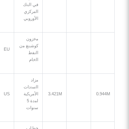
ﻓﻲ اﻟﺑﻧك
اﻟﻣرﻛزي
اﻷوروﺑﻲ
ﻣﺧزون
ﻛوﺷﯾﻧﻎ ﻣن
14:30
EU
اﻟﻧﻔط
اﻟﺧﺎم
ﻣزاد
اﻟﺳﻧدات
0.94
3.421M
اﻷﻣرﯾﻛﯾﺔ
US
14:30
ﻟﻣدة 5
ﺳﻧوات
ﺧطﺎب