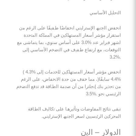
ﻠﯾل اﻷﺳﺎﺳﻲ
 اﻟﺟﻧﯾﮫ اﻹﺳﺗرﻟﯾﻧﻲ اﻧﺧﻔﺎﺿًﺎ طﻔﯾﻔًﺎ ﻋﻠﻰ اﻟرﻏم ﻣن
ار ﻣؤﺷر أﺳﻌﺎر اﻟﻣﺳﺗﮭﻠﻛﯾن ﻓﻲ اﻟﻣﻣﻠﻛﺔ اﻟﻣﺗﺣدة
ﻟﺷﮭر ﻓﺑراﯾر ﻋﻧد %3.0 ﻋﻠﻰ أﺳﺎس ﺳﻧوي، ﺑﻣﺎ ﯾﺗﻣﺎﺷﻰ ﻣﻊ
ﻌﺎت، ﻣﻊ ارﺗﻔﺎع طﻔﯾف ﻓﻲ اﻟﺗﺿﺧم اﻷﺳﺎﺳﻲ إﻟﻰ
اﻧﺧﻔض ﻣؤﺷر أﺳﻌﺎر اﻟﻣﺳﺗﮭﻠﻛﯾن ﻟﻠﺧدﻣﺎت إﻟﻰ %4.3 )
%4.4 ﺳﺎﺑﻘًﺎ(، ﻣﻣﺎ ﺧﻔف ﻣن ﺣدة اﻻﻧﺧﻔﺎض، ﻋﻠﻰ اﻟرﻏم
ذﯾر ﺑﻧك إﻧﺟﻠﺗرا ﻣن أن ﺻدﻣﺔ اﻟطﺎﻗﺔ ﻗد ﺗدﻓﻊ اﻟﺗﺿﺧم
ﻲ ﻧﺣو .%3.5
ﻧﺗﺎﺋﺞ اﻟﻣﻔﺎوﺿﺎت وﺗﺄﺛﯾرھﺎ ﻋﻠﻰ ﺗﻛﺎﻟﯾف اﻟطﺎﻗﺔ
ﻛﯾن اﻟرﺋﯾﺳﯾﯾن ﻟﺳﻌر اﻟﺟﻧﯾﮫ اﻹﺳﺗرﻟﯾﻧﻲ.
وﻻر – اﻟﯾن