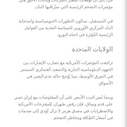
إﻟﻰ أن ﺗوﻗﻌﺎت أﺳﻌﺎر اﻟﺷرﻛﺎت وﺑﯾﺎﻧﺎت اﻷﺟور ھﻲ
ت اﻟﺗﺿﺧم اﻟرﺋﯾﺳﯾﺔ اﻟﺗﻲ ﺳﯾُراﻗﺑﮭﺎ اﻟﺑﻧك.
ﻣﺳﺗﻘﺑل، ﺳﺗﻛون اﻟﺗطورات اﻟﺟﯾوﺳﯾﺎﺳﯾﺔ واﺳﺗﺟﺎﺑﺔ
 اﻟﻣرﻛزي اﻷوروﺑﻲ ﻟﻠﺳﯾﺎﺳﺔ اﻟﻧﻘدﯾﺔ ﻣن اﻟﻌواﻣل
ﯾﺔ اﻟﻣُؤﺛرة ﻓﻲ اﺗﺟﺎه اﻟﯾورو.
ﯾﺎت اﻟﻣﺗﺣدة
ت اﻟﻣؤﺷرات اﻷﻣرﯾﻛﯾﺔ ﻣﻊ ﺗﺿﺎرب اﻹﺷﺎرات ﺑﯾن
د اﻟدﺑﻠوﻣﺎﺳﯾﺔ اﻟﺟﺎرﯾﺔ واﻟﺗﺻﻌﯾد اﻟﻌﺳﻛري اﻟﻣﺳﺗﻣر
ﺷرق اﻷوﺳط، ﻣﻣﺎ ﯾُؤﺟﺞ ﺣﺎﻟﺔ ﻋدم اﻟﯾﻘﯾن ﻓﻲ
اق.
ﺎ ﯾُﺻر اﻟﺑﯾت اﻷﺑﯾض ﻋﻠﻰ أن اﻟﻣﻔﺎوﺿﺎت ﻣﻊ إﯾران ﺗﺳﯾر
دم وﺳﺎق، ﻓﺈن رﻓض طﮭران ﻟﻠﻣﻘﺗرﺣﺎت اﻷﻣرﯾﻛﯾﺔ
راﺑﺎت ﻓﻲ ﻣﺿﯾق ھرﻣز ﻻ ﺗزال ﺗُؤدي إﻟﻰ ﺻدﻣﺎت
ﻌﺎر اﻟطﺎﻗﺔ وﻣﺧﺎطر اﻟﺗﺿﺧم.