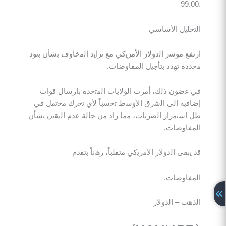
ﻠﯾل اﻷﺳﺎﺳﻲ
 ﻣؤﺷر اﻟدوﻻر اﻷﻣرﯾﻛﻲ ﻣﻊ ﺗزاﯾد اﻟﻣﺧﺎوف ﺑﺷﺄن ﺑﻧود
 ﺗﮭدد ﺑﺗﺄﺟﯾل اﻟﻣﻔﺎوﺿﺎت.
ون ذﻟك، أﻣرت اﻟوﻻﯾﺎت اﻟﻣﺗﺣدة ﺑﺈرﺳﺎل ﻗوات
ﺔ إﻟﻰ اﻟﺷرق اﻷوﺳط ﺗﺣﺳﺑﺎً ﻷي ﺗﺣرك ﻣﺣﺗﻣل ﻓﻲ
ﺗﻣرار اﻟﺿرﺑﺎت، ﻣﻣﺎ زاد ﻣن ﺣﺎﻟﺔ ﻋدم اﻟﯾﻘﯾن ﺑﺷﺄن
وﺿﺎت.
ﻘﻰ اﻟدوﻻر اﻷﻣرﯾﻛﻲ ﻣﺗﻘﻠﺑﺎً، رھﻧﺎً ﺑﺗﻘدم
وﺿﺎت.
 – اﻟدوﻻر