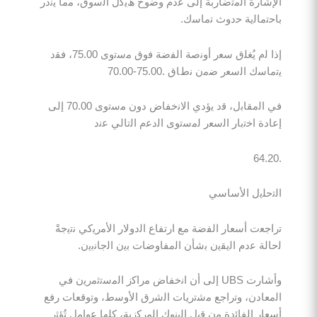
ة اﻟﻣﺗﺿﺎرﺑﺔ إﻟﻰ ﻋدم وﺿوح ھﯾﻛل اﻟﺳوق، ﻣﻣﺎ ﯾُﻧذر
ﺎﻟﯾﺔ ﺣدوث ﺗﻣﺎﺳك.
إذا ﻟم ﯾُﻐﻠق ﺳﻌر أوﻧﺻﺔ اﻟﻔﺿﺔ ﻓوق ﻣﺳﺗوى 75.00، ﻓﻘد
 اﻟﺳﻌر ﺿﻣن ﻧطﺎق .75.00-70.00
ﻓﻲ اﻟﻣﻘﺎﺑل، ﻗد ﯾؤدي اﻻﻧﺧﻔﺎض دون ﻣﺳﺗوى 70.00 إﻟﻰ
 اﺧﺗﺑﺎر اﻟﺳﻌر ﻟﻣﺳﺗوى اﻟدﻋم اﻟﺗﺎﻟﻲ ﻋﻧد
ﻠﯾل اﻷﺳﺎﺳﻲ
ت أﺳﻌﺎر اﻟﻔﺿﺔ ﻣﻊ ارﺗﻔﺎع اﻟدوﻻر اﻷﻣرﯾﻛﻲ ﻧﺗﯾﺟﺔً
 ﻋدم اﻟﯾﻘﯾن ﺑﺷﺄن اﻟﻣﻔﺎوﺿﺎت ﺑﯾن اﻟﺟﺎﻧﺑﯾن.
وأﺷﺎرت UBS إﻟﻰ أن اﻧﺧﻔﺎض ﻣراﻛز اﻟﻣﺳﺗﺛﻣرﯾن ﻓﻲ
دن، وﺗراﺟﻊ ﻣﺷﺗرﯾﺎت اﻟﺷرق اﻷوﺳط، وﺗوﻗﻌﺎت رﻓﻊ
 اﻟﻔﺎﺋدة ﻣن ﻗﺑل اﻟﺑﻧوك اﻟﻣرﻛزﯾﺔ، ﻛﻠﮭﺎ ﻋواﻣل ﺗُؤﺛر