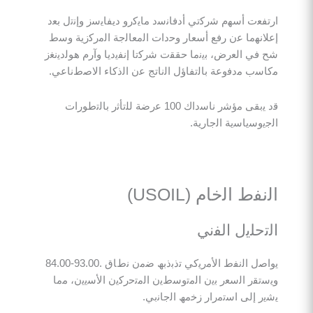
ت أﺳﮭم ﺷرﻛﺗﻲ أدﻓﺎﻧﺳد ﻣﺎﯾﻛرو دﯾﻔﺎﯾﺳز وإﻧﺗل ﺑﻌد
ﻣﺎ ﻋن رﻓﻊ أﺳﻌﺎر وﺣدات اﻟﻣﻌﺎﻟﺟﺔ اﻟﻣرﻛزﯾﺔ وﺳط
 اﻟﻌرض، ﺑﯾﻧﻣﺎ ﺣﻘﻘت ﺷرﻛﺗﺎ إﻧﻔﯾدﯾﺎ وآرم ھوﻟدﯾﻧﻐز
 ﻣدﻓوﻋﺔ ﺑﺎﻟﺗﻔﺎؤل اﻟﻧﺎﺗﺞ ﻋن اﻟذﻛﺎء اﻻﺻطﻧﺎﻋﻲ.
ﻗد ﯾﺑﻘﻰ ﻣؤﺷر ﻧﺎﺳداك 100 ﻋرﺿﺔ ﻟﻠﺗﺄﺛر ﺑﺎﻟﺗطورات
ﺳﯾﺎﺳﯾﺔ اﻟﺟﺎرﯾﺔ.
 اﻟﺧﺎم (USOIL)
ﻠﯾل اﻟﻔﻧﻲ
ﯾواﺻل اﻟﻧﻔط اﻷﻣرﯾﻛﻲ ﺗذﺑذﺑﮫ ﺿﻣن ﻧطﺎق .93.00-84.00
ر اﻟﺳﻌر ﺑﯾن اﻟﻣﺗوﺳطﯾن اﻟﻣﺗﺣرﻛﯾن اﻷﺳﯾﯾن، ﻣﻣﺎ
إﻟﻰ اﺳﺗﻣرار زﺧﻣﮫ اﻟﺟﺎﻧﺑﻲ.