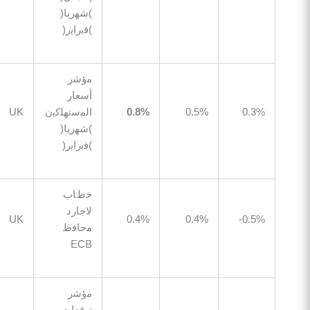
)ﺷﮭرﯾﺎ(
)ﻓﺑراﯾر(
ﻣؤﺷر
أﺳﻌﺎر
0.
0.5%
0.8%
اﻟﻣﺳﺗﮭﻠﻛﯾن
UK
07:00
)ﺷﮭرﯾﺎ(
)ﻓﺑراﯾر(
ﺧطﺎب
ﻻﺟﺎرد
07:00
UK
0.4%
0.4%
0.
ﻣﺣﺎﻓظ
ECB
ﻣؤﺷر
ﺗوﻗﻌﺎت