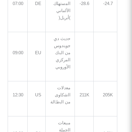
24
28.6-
اﻟﻣﺳﺗﮭﻠك
DE
07:00
اﻷﻟﻣﺎﻧﻲ
)أﺑرﯾل(
ﺣدﯾث دي
ﺟوﯾﻧدوس
ﻣن اﻟﺑﻧك
EU
09:00
اﻟﻣرﻛزي
اﻷوروﺑﻲ
ﻣﻌدﻻت
20
211K
اﻟﺷﻛﺎوى
US
12:30
ﻣن اﻟﺑطﺎﻟﺔ
ﻣﺑﯾﻌﺎت
اﻟﺟﻣﻠﺔ