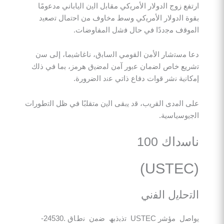
 زوج اﻟدوﻻر اﻷﻣرﯾﻛﻲ ﻣﻘﺎﺑل اﻟﯾن اﻟﯾﺎﺑﺎﻧﻲ ﻣدﻋوﻣًﺎ
اﻟدوﻻر اﻷﻣرﯾﻛﻲ وﺳط ﻣﺧﺎوف ﻣن اﺣﺗﻣﺎل ﺗﺻﻌﯾد
ف ﻣﺟددًا ﻓﻲ ﺣﺎل ﻓﺷل اﻟﻣﻔﺎوﺿﺎت.
ﺳﺗﺷﺎر اﻷﻣن اﻟﻘوﻣﻲ اﻟﺳﺎﺑق، ﻧﺎﻏﺎﺷﯾﻣﺎ، إﻟﻰ ﺳن
 ﺧﺎص ﻟﺿﻣﺎن ﻋﺑور آﻣن ﻟﻣﺿﯾق ھرﻣز، ﺑﻣﺎ ﻓﻲ ذﻟك
ﯾﺔ ﻧﺷر ﻗوات دﻓﺎع ذاﺗﻲ ﻋﻧد اﻟﺿرورة.
ﻟﻣدى اﻟﻘرﯾب، ﻗد ﯾﺑﻘﻰ اﻟﯾن ﻣﺗﻘﻠﺑًﺎ ﻓﻲ ظل اﻟﺗطورات
ﺳﯾﺎﺳﯾﺔ.
اك 100
ﻠﯾل اﻟﻔﻧﻲ
ﯾواﺻل ﻣؤﺷر USTEC ﺗذﺑذﺑﮫ ﺿﻣن ﻧطﺎق .24530-