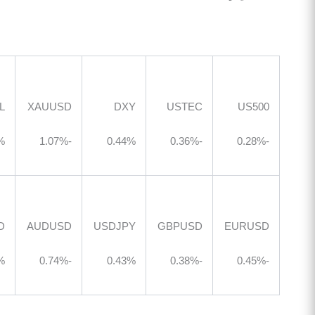
USOIL
XAUUSD
DXY
USTEC
US5
2.24%
-1.07%
0.44%
-0.36%
BTCUSD
AUDUSD
USDJPY
GBPUSD
EURU
1.12%
-0.74%
0.43%
-0.38%