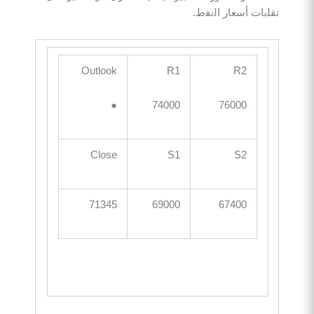
ت أﺳﻌﺎر اﻟﻧﻔط.
Outlook
R1
R2
●
74000
76000
Close
S1
S2
71345
69000
67400