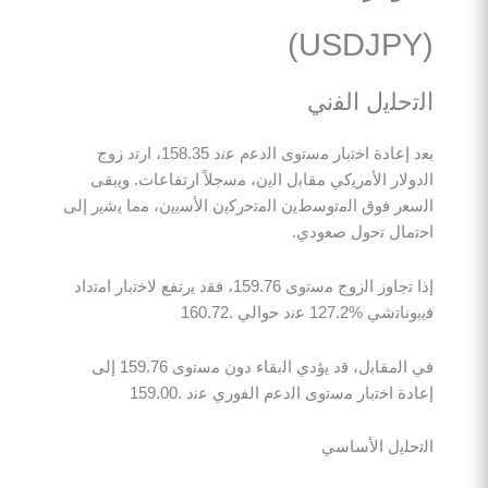
ﻠﯾل اﻟﻔﻧﻲ
ﺑﻌد إﻋﺎدة اﺧﺗﺑﺎر ﻣﺳﺗوى اﻟدﻋم ﻋﻧد 158.35، ارﺗد زوج
ر اﻷﻣرﯾﻛﻲ ﻣﻘﺎﺑل اﻟﯾن، ﻣﺳﺟﻼً ارﺗﻔﺎﻋﺎت. وﯾﺑﻘﻰ
 ﻓوق اﻟﻣﺗوﺳطﯾن اﻟﻣﺗﺣرﻛﯾن اﻷﺳﯾﯾن، ﻣﻣﺎ ﯾﺷﯾر إﻟﻰ
ل ﺗﺣول ﺻﻌودي.
إذا ﺗﺟﺎوز اﻟزوج ﻣﺳﺗوى 159.76، ﻓﻘد ﯾرﺗﻔﻊ ﻻﺧﺗﺑﺎر اﻣﺗداد
127 ﻋﻧد ﺣواﻟﻲ .160.72
ﻓﻲ اﻟﻣﻘﺎﺑل، ﻗد ﯾؤدي اﻟﺑﻘﺎء دون ﻣﺳﺗوى 159.76 إﻟﻰ
اﺧﺗﺑﺎر ﻣﺳﺗوى اﻟدﻋم اﻟﻔوري ﻋﻧد .159.00
ﻠﯾل اﻷﺳﺎﺳﻲ