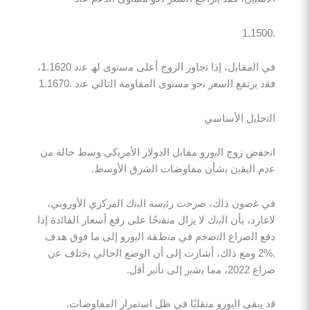
ﻓﻲ اﻟﻣﻘﺎﺑل، إذا ﺗﺟﺎوز اﻟزوج أﻋﻠﻰ ﻣﺳﺗوى ﻟﮫ ﻋﻧد 1.1620،
ﺗﻔﻊ اﻟﺳﻌر ﻧﺣو ﻣﺳﺗوى اﻟﻣﻘﺎوﻣﺔ اﻟﺗﺎﻟﻲ ﻋﻧد .1.1670
ﻠﯾل اﻷﺳﺎﺳﻲ
 زوج اﻟﯾورو ﻣﻘﺎﺑل اﻟدوﻻر اﻷﻣرﯾﻛﻲ وﺳط ﺣﺎﻟﺔ ﻣن
اﻟﯾﻘﯾن ﺑﺷﺄن ﻣﻔﺎوﺿﺎت اﻟﺷرق اﻷوﺳط.
ون ذﻟك، ﺻرﺣت رﺋﯾﺳﺔ اﻟﺑﻧك اﻟﻣرﻛزي اﻷوروﺑﻲ،
، ﺑﺄن اﻟﺑﻧك ﻻ ﯾزال ﻣﻧﻔﺗﺣًﺎ ﻋﻠﻰ رﻓﻊ أﺳﻌﺎر اﻟﻔﺎﺋدة إذا
ﻟﺻراع اﻟﺗﺿﺧم ﻓﻲ ﻣﻧطﻘﺔ اﻟﯾورو إﻟﻰ ﻣﺎ ﻓوق ھدف
%2 وﻣﻊ ذﻟك، أﺷﺎرت إﻟﻰ أن اﻟوﺿﻊ اﻟﺣﺎﻟﻲ ﯾﺧﺗﻠف ﻋن
ر أﻗل.
ﻘﻰ اﻟﯾورو ﻣﺗﻘﻠﺑًﺎ ﻓﻲ ظل اﺳﺗﻣرار اﻟﻣﻔﺎوﺿﺎت.