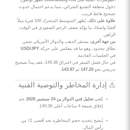
دخول منطقة التشبع الشرائي، مما يدعم احتمال حدوث
تصحيح هابط قريب.
علاوة على ذلك،
يُظهر المتوسط المتحرك 100 فترة ميلاً
أفقيًا واضحًا، ما يؤكد ضعف الزخم الصعودي في الوقت
الراهن.
من جهة أخرى،
يستقر الذهب والدولار الأمريكي ضمن
نطاق محدود، وهو ما قد ينعكس على حركة
USD/JPY
في الجلسات القادمة.
في حال فشل السعر في اختراق 149.38، فقد يبدأ تصحيح
تدريجي نحو
147.20
ثم
143.97
.
⚠️ إدارة المخاطر والتوصية الفنية
يُلغى
تحليل فني الدولار ين 24 سبتمبر 2025
عند
إغلاق شمعة 4 ساعات أعلى 149.38.
يُنصح بتحديد حجم المخاطرة بحد أقصى 2٪ من
رأس المال.