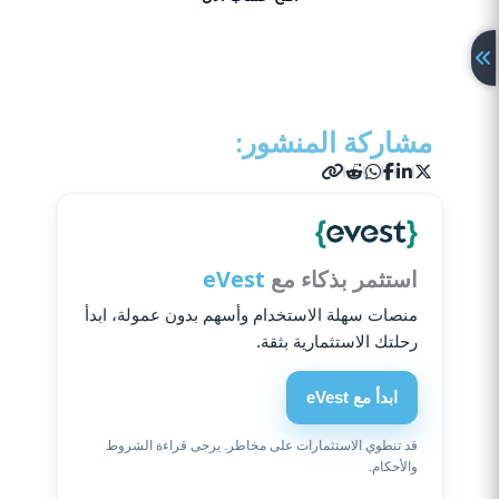
احصل على 50% بونص الآن!
مشاركة المنشور:
استثمر بذكاء مع
eVest
منصات سهلة الاستخدام وأسهم بدون عمولة، ابدأ
رحلتك الاستثمارية بثقة.
ابدأ مع eVest
قد تنطوي الاستثمارات على مخاطر. يرجى قراءة الشروط
والأحكام.