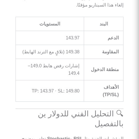
إلغاء هذا السيناريو مؤقتًا.
البند
المستويات
الدعم
143.97
المقاومة
149.38 (تلاقٍ مع الترند الهابط)
إشارات رفض هابط 149.0–
منطقة الدخول
149.4
الأهداف
TP: 143.97 · SL: 149.80
(TP/SL)
🔍 التحليل الفني للدولار ين
بالتفصيل
المؤشرات الفنية مثل
RSI
و
Stochastic
تظهر بوضوح