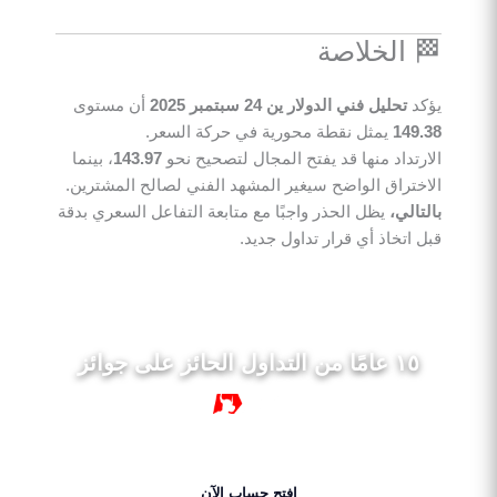
🏁 الخلاصة
يؤكد
تحليل فني الدولار ين 24 سبتمبر 2025
أن مستوى
149.38
يمثل نقطة محورية في حركة السعر.
الارتداد منها قد يفتح المجال لتصحيح نحو
143.97
، بينما
الاختراق الواضح سيغير المشهد الفني لصالح المشترين.
بالتالي،
يظل الحذر واجبًا مع متابعة التفاعل السعري بدقة
قبل اتخاذ أي قرار تداول جديد.
١٥ عامًا من التداول الحائز على جوائز
١٥ سنة
افتح حساب الآن