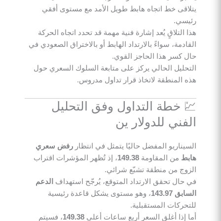
يتلاقى خط اتجاه هابط طويل الأمد مع مستوى أفقي
رئيسي.
هذا التلاقٍ يُعد إشارة فنية مهمة قد تحدد اتجاه الحركة
القادمة، سواءً بالارتداد الهابط أو بالاختراق الصعودي في
حال كسر هذا الحاجز القوي.
التحليل الحالي يركز على متابعة السلوك السعري حول
هذه المنطقة لاتخاذ قرار تداول مدروس.
💹 خطة التداول وفق التحليل
الفني للدولار ين
السيناريو المفضل حاليًا يتمثل في انتظار
رفض سعري
هابط
من المقاومة
149.38
، إذ تُظهر المؤشرات اقتراب
الزوج من منطقة تشبّع شرائي.
في حال تحقق الارتداد المتوقع، يُرجّح استهداف
الدعم
السابق 143.97
، وهو مستوى يشكل قاعدة رئيسية
للتحركات المستقبلية.
أما إذا أغلق السعر أربع ساعات أعلى
149.38
، فسيتم