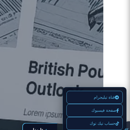
قناة تيليجرام
صفحة فيسبوك
حساب تيك توك