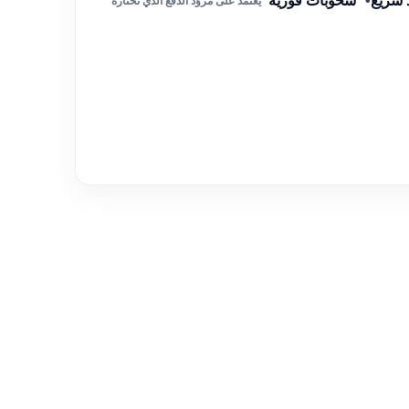
ذ سريع
•
* سحوبات فورية
* يعتمد على مزوّد الدفع الذي تختاره