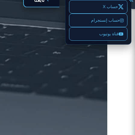
تابعنا
حساب X
حساب إنستجرام
قناة يوتيوب