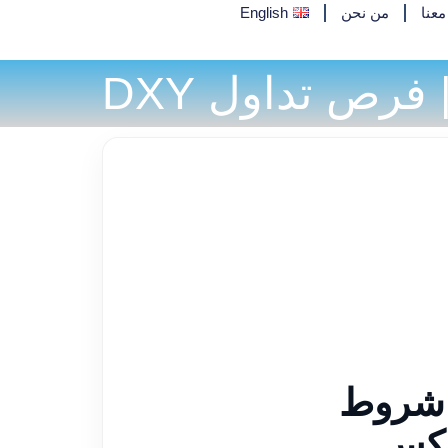
عنا
من نحن
English
 شروط
ركس