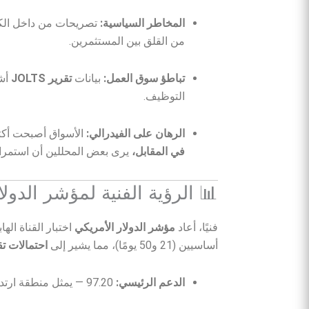
المخاطر السياسية:
تصريحات من داخل الكو
من القلق بين المستثمرين.
تباطؤ سوق العمل:
بيانات
تقرير JOLTS
أشا
التوظيف.
الرهان على الفيدرالي:
الأسواق أصبحت أكثر 
في المقابل،
يرى بعض المحللين أن استمرار ا
📊 الرؤية الفنية لمؤشر الدولار ا
فنيًا، أعاد
مؤشر الدولار الأمريكي
اختبار القناة ال
أساسيين (21 و50 يومًا)، مما يشير إلى
احتمالات تق
الدعم الرئيسي:
97.20 — يمثل منطقة ارتداد محتملة في حال استمرار الضعف الحالي.