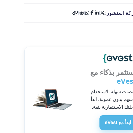
كة المنشور:
تثمر بذكاء مع
eVes
صات سهلة الاستخدام
سهم بدون عمولة، ابدأ
لتك الاستثمارية بثقة.
ابدأ مع eVest