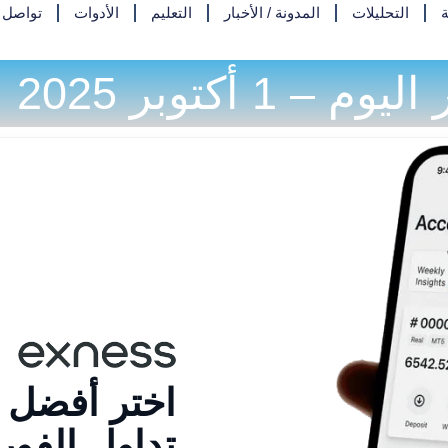
ة
التحليلات
المدونة / الأخبار
التعليم
الأدوات
تواصل م
20 | فرص تداول DXY
اختر أفضل
تداول الفو