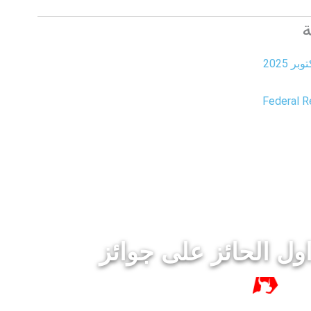

Federal R
١٥ سنة