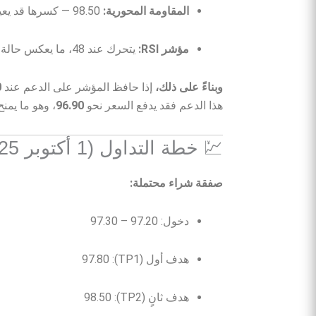
المقاومة المحورية:
98.50 — كسرها قد يعيد المؤشر إلى مسار صعودي قصير الأجل.
مؤشر RSI:
يتحرك عند 48، ما يعكس حالة توازن نسبي بين المشترين والبائعين.
وبناءً على ذلك،
إذا حافظ المؤشر على الدعم عند
0
هذا الدعم فقد يدفع السعر نحو
96.90
، وهو ما يمن
💹 خطة التداول (1 أكتوبر 2025)
صفقة شراء محتملة:
دخول: 97.20 – 97.30
هدف أول (TP1): 97.80
هدف ثانٍ (TP2): 98.50