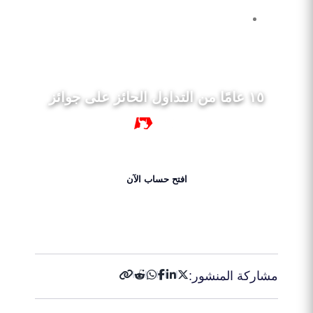
١٥ عامًا من التداول الحائز على جوائز
١٥ سنة
افتح حساب الآن
احصل على 50% بونص الآن!
مشاركة المنشور: