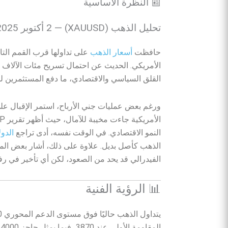
📰 النظرة الأساسية
تحليل الذهب (XAUUSD) — 2 أكتوبر 2025
حافظت
أسعار الذهب
الأمريكي. الحديث عن احتمال تسريح مئات الآلاف 
القلق السياسي والاقتصادي، ما دفع المستثمرين ل
ورغم بعض عمليات جني الأرباح، استمر الإقبال عل
النمو الاقتصادي. في الوقت نفسه، أدى تراجع
الدول
الذهب كأصل بديل. علاوة على ذلك، أشار بعض المح
الفيدرالي قد يحد من الصعود، لكن أي تأخير في رفع
📊 الرؤية الفنية
المقاومة الأولى عند 3870، فيما يمثل حاجز 4000 مستوى نفسي رئيسي يراقبه السوق عن كثب.