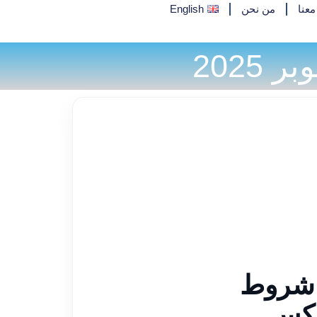
عنا
من نحن
English
 شروط
ركس