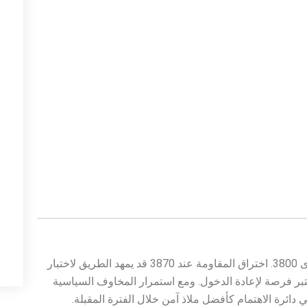
الميل العام يبقى صعوديًا طالما الذهب فوق مستوى 3800. اختراق المقاومة عند 3870 قد يمهد الطريق لاختبار
جع مؤقت قد يعتبر فرصة لإعادة الدخول. ومع استمرار المخاوف السياسية
 دائرة الاهتمام كأفضل ملاذ آمن خلال الفترة المقبلة.