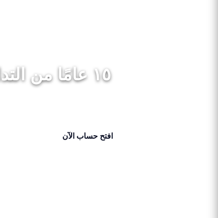
١٥ عامًا من التداول الحائز على جوائز
افتح حساب الآن
احصل على 50% بونص الآن!
Prev