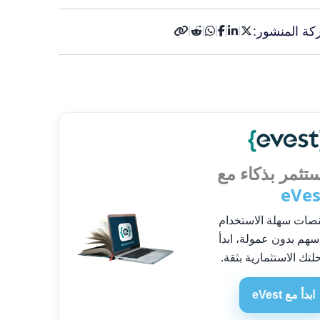
كة المنشور:
تثمر بذكاء مع
eVes
صات سهلة الاستخدام
سهم بدون عمولة، ابدأ
لتك الاستثمارية بثقة.
ابدأ مع eVest