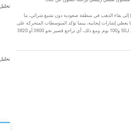
تحليل-ا
ن الناحية الفنية، يشير مؤشر القوة النسبية (RSI) إلى بقاء الذهب في منطقة صعودية دون تشبع شرائي، ما
مجال لمزيد من الارتفاع. مؤشر MACD أيضًا يعطي إشارات إيجابية، بينما تؤكد المتوسطات المتحركة على
الاتجاه الصاعد، حيث يتحرك السعر أعلى المتوسط لـ50 و100 يوم. ومع ذلك، أي تراجع قصير نحو 3800 أو 3820
تحليل ال