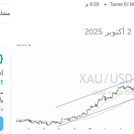
Tamer El 
9:28 م
مشار
اس
t
من
وأ
رح