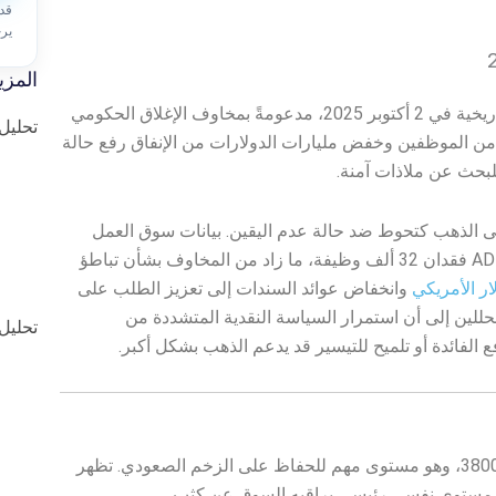
قد
ير
المزي
على تداولها قرب القمم التاريخية في 2 أكتوبر 2025، مدعومةً بمخاوف الإغلاق الحكومي
تحليل ا
من الموظفين وخفض مليارات الدولارات من الإنفاق رفع حالة
لبحث عن ملاذات آمنة.
ى الذهب كتحوط ضد حالة عدم اليقين. بيانات سوق العمل
الأمريكية جاءت مخيبة للآمال، حيث أظهر تقرير ADP فقدان 32 ألف وظيفة، ما زاد من المخاوف بشأن تباطؤ
ار الأمريكي
وانخفاض عوائد السندات إلى تعزيز الطلب على
للين إلى أن استمرار السياسة النقدية المتشددة من
تحليل ا
 الفائدة أو تلميح للتيسير قد يدعم الذهب بشكل أكبر.
يتداول الذهب حاليًا فوق مستوى الدعم المحوري 3800، وهو مستوى مهم للحفاظ على الزخم الصعودي. تظهر