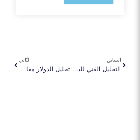
Next
Prev
السابق
التّالي
التحليل الفني لليورو مقابل الدولار | مستويات EURUSD اليوم-24-10-2025
تحليل الدولار مقابل الين USDJPY – المستويات الفنية اليوم-24-10-2025