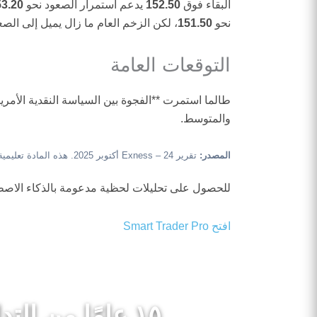
البقاء فوق
152.50
يدعم استمرار الصعود نحو
53.20
نحو
151.50
، لكن الزخم العام ما زال يميل إلى الصع
التوقعات العامة
طالما استمرت **الفجوة بين السياسة النقدية الأمريكي
والمتوسط.
المصدر:
تقرير Exness – 24 أكتوبر 2025. هذه المادة تعليمية وليست توصية تداول.
للحصول على تحليلات لحظية مدعومة بالذكاء الاص
افتح Smart Trader Pro
١٥ عامًا من التداول الحائز على جوائز