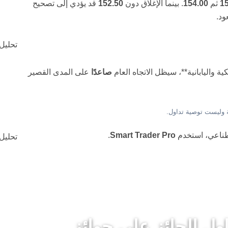
1
ثم
154.00
. بينما الإغلاق دون
152.50
قد يؤدي إلى تصحيح
ود.
تحليل-ا
ة واليابانية**، سيظل الاتجاه العام
صاعدًا
على المدى القصير
طناعي، استخدم
Smart Trader Pro
.
تحليل ال