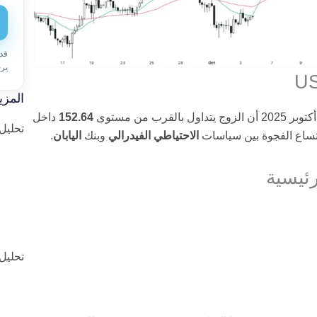
قد
ير
المزي
152.64
داخل
تحليل ا
اتساع الفجوة بين سياسات
الاحتياطي الفيدرالي
وبنك
اليابان
.
رئيسية
تحليل ا