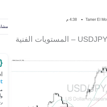
Tamer El M
4:38 م
مشار
تحليل الدولار مقابل الين USDJPY – المستويات الفنية
اس
t
من
وأ
رح