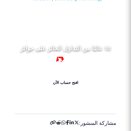
١٥ عامًا من التداول الحائز على جوائز
١٥ سنة
افتح حساب الآن
احصل على 50% بونص الآن!
مشاركة المنشور: